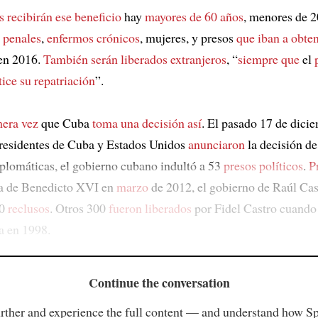
s recibirán ese beneficio
hay
mayores de 60 años
, menores de 
 penales
,
enfermos crónicos
, mujeres, y presos
que iban a obten
en 2016.
También serán liberados extranjeros
, “
siempre que
el
tice su repatriación
”.
mera vez
que Cuba
toma una decisión así
. El pasado 17 de dici
residentes de Cuba y Estados Unidos
anunciaron
la decisión d
iplomáticas, el gobierno cubano indultó a 53
presos políticos
.
P
isla de Benedicto XVI en
marzo
de 2012, el gobierno de Raúl Cas
0
reclusos
. Otros 300
fueron liberados
por Fidel Castro cuando
ba en 1998.
Continue the conversation
rther and experience the full content — and understand how S