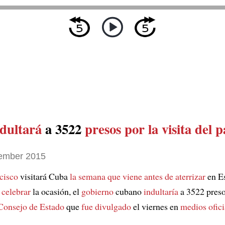
ndultará
a 3522
presos
por la visita del 
ember 2015
cisco
visitará Cuba
la semana que viene
antes de aterrizar
en E
a
celebrar
la ocasión, el
gobierno
cubano
indultaría
a 3522 pres
Consejo de Estado
que
fue divulgado
el viernes en
medios ofici