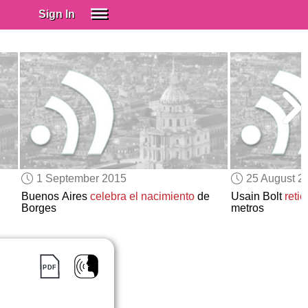
Sign In
SIGN IN
Spanish (Spain)
Spanish (Latino)
SUBSCRIBE
EDUCATIONAL LICENSES
GIFT CARDS
1 September 2015
25 August 2
OTHER LANGUAGES
Buenos Aires
celebra el nacimiento
de
Usain Bolt
reti
Borges
metros
ABOUT US
ADJUST COLORS