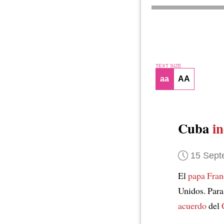
TEXT SIZE
aa
AA
Cuba
i
15 Sept
El
papa Fran
Unidos. Par
acuerdo
del