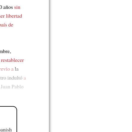
20 años
sin
er libertad
país de
embre,
e
restablecer
revio a
la
tro indultó
a
 Juan Pablo
panish