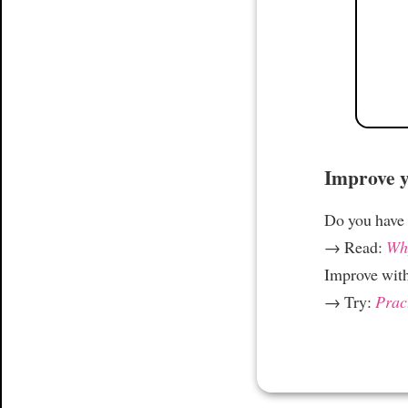
Improve yo
Do you have
→ Read:
Why
Improve wit
→ Try:
Prac