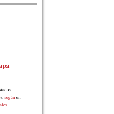
papa
stados
os,
según
un
ales
.