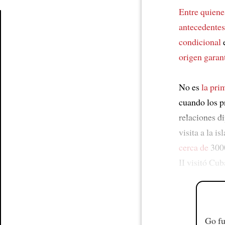
Entre quiene
antecedentes
Article
condicional
origen
garan
No es
la pri
cuando los p
relaciones d
visita a la 
cerca de
300
II visitó Cu
Go fu