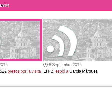
anish
2015
8 September 2015
3522
presos
por la visita
El FBI
espió a
García Márquez