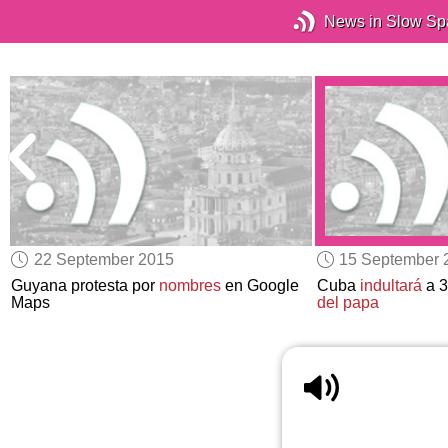
News in Slow Sp
22 September 2015
15 September 
l
Guyana protesta por
nombres
en Google
Cuba
indultará
a 
Maps
del papa