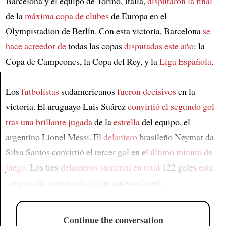
Barcelona y el equipo de Torino, Italia,
disputaron la final
de la
máxima copa de clubes
de Europa en el
Olympistadion de Berlín. Con esta victoria, Barcelona
se
hace acreedor de
todas las copas
disputadas este año
: la
Copa de Campeones, la Copa del Rey, y la
Liga Española
.
Los
futbolistas
sudamericanos
fueron decisivos
en la
Article
victoria. El uruguayo Luis Suárez
convirtió el segundo gol
tras una brillante jugada
de la
estrella
del equipo, el
argentino Lionel Messi. El
delantero
brasileño Neymar da
Silva Santos convirtió el tercer gol en el
último minuto de
juego
. Los tres
delanteros
sumaron en total
122 goles
esta
temporada
,
rompiendo así
un nuevo récord.
Continue the conversation