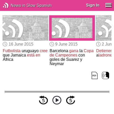
Sign In
News in Slow Spanish
16 June 2015
9 June 2015
2 Jun
Futbolista
uruguayo
cree
Barcelona
gana
la
Copa
Detienen
que Jamaica
está en
de Campeones
con
a
ladrone
África
goles de Suarez y
Neymar