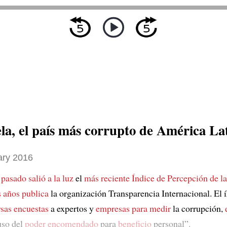
la, el país más corrupto de América La
ary 2016
 pasado
salió a la luz
el
más reciente
Índice de Percepción de l
s años publica
la organización Transparencia Internacional. El 
rsas encuestas
a expertos y
empresas
para medir
la corrupción,
uso del
poder encomendado
para
beneficio
personal”.