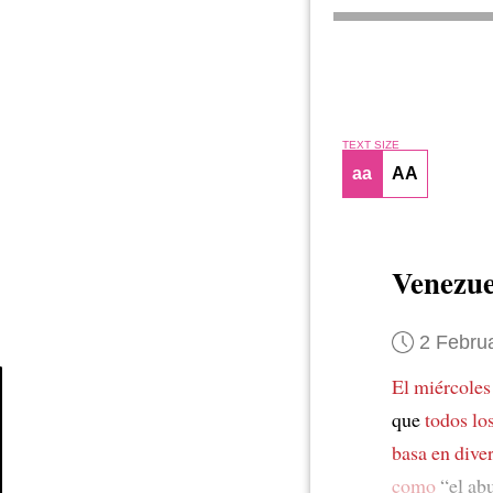
TEXT SIZE
aa
AA
Venezue
2 Febru
El miércoles
que
todos lo
Article
basa en dive
como
“el ab