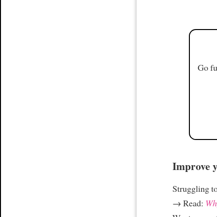
Go fu
Improve yo
Struggling t
→ Read:
Why