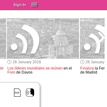
Sign In
SIGN IN
Spanish (Spain)
Spanish (Latino)
SUBSCRIBE
EDUCATIONAL LICENSES
GIFT CARDS
26 January 2016
26 January 
OTHER LANGUAGES
ir
Los líderes mundiales se reúnen
en el
Finaliza
la Feri
Foro
de Davos
de Madrid
ABOUT US
ADJUST COLORS