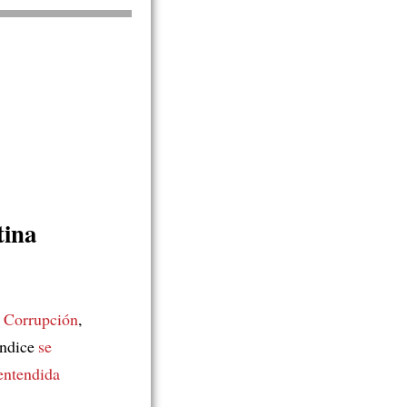
tina
a Corrupción
,
índice
se
entendida