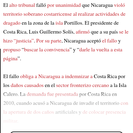
El
alto tribunal
falló
por unanimidad
que Nicaragua
violó
territorio soberano costarricense
al realizar actividades de
dragado
en la zona de la
isla
Portillos. El presidente de
Costa Rica, Luis Guillermo Solís,
afirmó
que a su país
se le
hizo “justicia”
.
Por su parte
, Nicaragua aceptó
el fallo
y
propuso
“
buscar la convivencia
” y “
darle la vuelta a esta
página
”.
Article
El fallo
obliga a Nicaragua a indemnizar a
Costa Rica por
los
daños causados
en el
sector fronterizo cercano
a la Isla
Calero. La
demanda fue presentada
por Costa Rica en
2010, cuando acusó a Nicaragua de invadir el territorio
con
la apertura de dos caños
artificiales y
de colocar presencia
militar
.