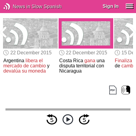
Sign In
News in Slow Spanish
22 December 2015
22 December 2015
15 De
Argentina
libera el
Costa Rica
gana
una
Finaliza
l
mercado de cambio
y
disputa territorial con
de
cambio
devalúa su moneda
Nicaragua