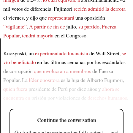
mil votos de diferencia. Fujimori
recién admitió la derrota
el viernes, y dijo que
representará
una oposición
“vigilante”
.
A partir de fin de
julio,
su partido
,
Fuerza
Popular
,
tendrá mayoría
en el Congreso.
Kuczynski, un
experimentado financista
de Wall Street,
se
Article
vio beneficiado
en las últimas semanas por los escándalos
de corrupción
que involucran a miembros
de Fuerza
Popular. La
líder opositora
es la hija de Alberto Fujimori,
quien fuera
presidente de Perú por diez años y
ahora se
encuentra en
prisión por violaciones de
derechos humanos
.
Continue the conversation
Go further and experience the full content — and