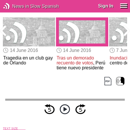
Sign In
News in Slow Spanish
14 June 2016
14 June 2016
7 Jun
,
Tragedia en un club gay
Tras un demorado
Inundacio
de Orlando
recuento de votos
, Perú
centro de
tiene nuevo presidente
TEXT SIZE