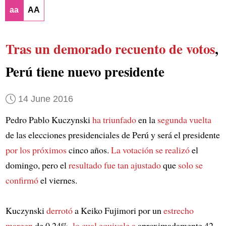
aa
AA
Tras un demorado
recuento de votos
,
Perú tiene nuevo presidente
14 June 2016
Pedro Pablo Kuczynski
ha triunfado
en la
segunda vuelta
de las elecciones presidenciales de Perú y será el presidente
por los próximos
cinco años.
La votación se realizó
el
domingo, pero el
resultado fue tan ajustado
que
solo se
confirmó
el viernes.
Kuczynski
derrotó
a Keiko Fujimori por un
estrecho
margen
de 0,24%,
lo cual equivale a
aproximadamente 42