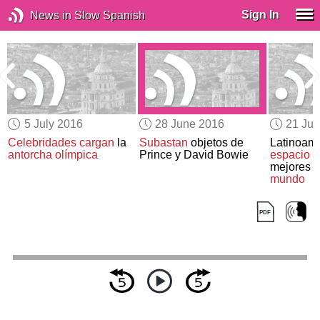
Sign In
News in Slow Spanish
5 July 2016
28 June 2016
21 Ju
Celebridades cargan
la
Subastan
objetos de
Latinoam
antorcha olímpica
Prince y David Bowie
espacio
e
mejores r
mundo