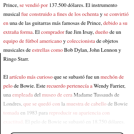
Prince,
se vendió por
137.500 dólares. El instrumento
musical
fue construido
a fines de los ochenta
y
se convirtió
en
una de las guitarras más famosas de Prince,
debido a su
extraña forma
. El
comprador
fue Jim Irsay,
dueño
de un
equipo de fútbol americano
y
coleccionista
de objetos
musicales de
estrellas como
Bob Dylan, John Lennon y
Ringo Starr.
Article
El
artículo más curioso
que se subastó fue un
mechón de
pelo
de Bowie. Este
recuerdo pertenecía a
Wendy Farrier,
una
empleada
del
museo de cera
Madame Tussauds de
Londres,
que se quedó con
la
muestra de cabello
de Bowie
tomada
en 1983 para
reproducir su apariencia con
exactitud
. El pelo de Bowie se subastó en 18.750 dólares.