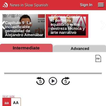
Sign In
News in Slow Spanish
Capítulo 10:
Alfonso Cuarón:
el perfecto
Capítulo 9: La
equilibrio entre
inclasificable
destreza técnica y
genialidad de
arte narrativo
Alejandro Amenábar
Intermediate
Advanced
TEXT SIZE
aa
AA