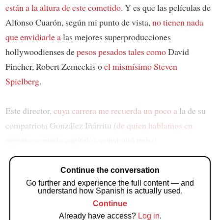
están a la altura de este cometido
. Y es que las películas de
Alfonso Cuarón, según mi punto de vista,
no tienen nada
que envidiarle a
las mejores superproducciones
hollywoodienses de
pesos pesados tales como
David
Fincher, Robert Zemeckis o
el mismísimo Steven
Spielberg
.
Este director,
cuya carrera me recuerda un poco a
la de su
compatriota González Iñárritu (
de quien hablamos en
nuestro segundo capítulo
), consiguió trabaj
Continue the conversation
Go further and experience the full content — and
understand how Spanish is actually used.
Continue
Already have access?
Log in
.