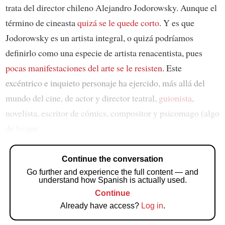
trata del director chileno Alejandro Jodorowsky. Aunque el
término de cineasta
quizá se le quede corto
. Y es que
Jodorowsky es un artista integral, o quizá podríamos
definirlo como una especie de artista renacentista, pues
pocas manifestaciones del arte se le resisten
. Este
excéntrico e inquieto personaje ha ejercido, más allá del
mundo del cine, de actor y director teatral,
guionista
,
novelista, escritor de cómics, compositor y psicomago (algo
de lo que
Continue the conversation
Go further and experience the full content — and
understand how Spanish is actually used.
Continue
Already have access?
Log in
.