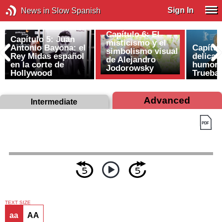
Sign In
News in Slow Spanish
Capítulo 6: El
Capítulo 5: Juan
misticismo y el
Antonio Bayona: el
Capítul
simbolismo visual
d
Rey Midas español
delicad
de Alejandro
en la corte de
humor 
Jodorowsky
Hollywood
Trueba
Advanced
Intermediate
TEXT SIZE
aa
AA