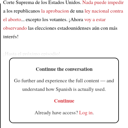
Corte Suprema de los Estados Unidos.
Nada puede impedir
a los republicanos
la aprobacion
de una
ley nacional contra
el aborto
... excepto los votantes. ¡Ahora
voy a estar
Article
observando
las elecciones estadounidenses aún con más
interés!
¡Hasta el próximo episodio!
Continue the conversation
Go further and experience the full content — and
understand how Spanish is actually used.
Continue
Already have access?
Log in
.