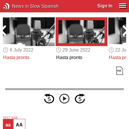
Sign In
News in Slow Spanish
6 July 2022
29 June 2022
22 Ju
Hasta pronto
Hasta pronto
Hasta pro
TEXT SIZE
aa
AA