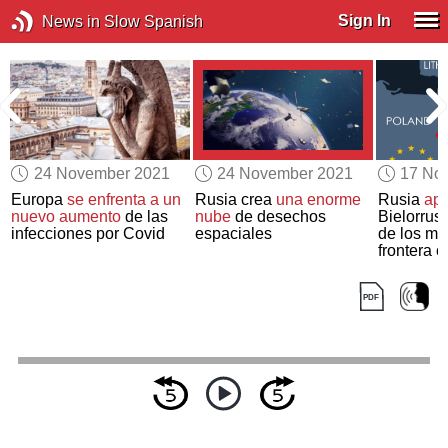
Sign In
News in Slow Spanish
24 November 2021
24 November 2021
17 No
Europa
se enfrenta a un
Rusia crea
una enorme
Rusia
ap
a
nuevo aumento
de las
nube
de desechos
Bielorrusi
infecciones por Covid
espaciales
de los mi
frontera 