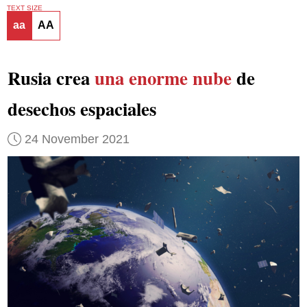
TEXT SIZE
aa
AA
Rusia crea
una enorme nube
de
desechos espaciales
24 November 2021