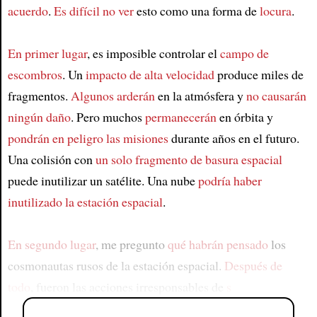
acuerdo
.
Es difícil no ver
esto como una forma de
locura
.
En primer lugar
, es imposible controlar el
campo de
escombros
. Un
impacto de alta velocidad
produce miles de
fragmentos.
Algunos arderán
en la atmósfera y
no causarán
ningún daño
. Pero muchos
permanecerán
en órbita y
pondrán en peligro las misiones
durante años en el futuro.
Una colisión con
un solo fragmento de basura espacial
puede inutilizar un satélite. Una nube
podría haber
inutilizado la estación espacial
.
En segundo lugar
, me pregunto
qué habrán pensado
los
cosmonautas rusos de la estación espacial.
Después de
todo
, fueron las acciones irresponsables de
s