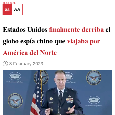
TEXT SIZE
aa
AA
Estados Unidos
finalmente derriba
el
globo espía chino que
viajaba por
América del Norte
8 February 2023