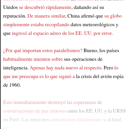
Unidos
se descubrió rápidamente
, dañando así su
reputación.
De manera similar
, China afirmó que
su globo
simplemente estaba recopilando
datos meteorológicos y
que
ingresó al espacio aéreo de los EE. UU. por error
.
¿Por qué importan estos paralelismos?
Bueno, los países
habitualmente mienten sobre
sus operaciones de
inteligencia.
Apenas hay nada nuevo al respecto
. Pero
lo
que me preocupa es lo que siguió a
la crisis del avión espía
de 1960.
Esto inmediatamente destruyó las esperanzas de
conversaciones de paz exitosas
entre los EE. UU. y la URSS
en París. Las tensiones
aumentaron rápidamente
y al final
der