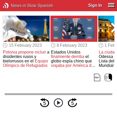
Sign In
News in Slow Spanish
15 February 2023
8 February 2023
1 Febr
a
Polonia propone incluir
a
Estados Unidos
La ciudad
disidentes rusos y
finalmente derriba
el
Odessa es
bielorrusos en el
Equipo
globo espía chino que
Lista del
Olímpico de Refugiados
viajaba por América del
Mundial 
Norte