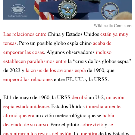
Wikimedia Commons
Las relaciones entre
China y Estados Unidos
están ya muy
tensas
. Pero un posible globo espía chino
acaba de
empeorar las cosas
. Algunos observadores
incluso
establecen paralelismos entre
la “crisis de los globos espía”
de 2023 y
la crisis de los aviones espía
de 1960, que
empeoró las relaciones
entre EE. UU. y la URSS.
El 1 de mayo de 1960, la URSS
derribó
un U-2,
un avión
espía estadounidense
. Estados Unidos
inmediatamente
afirmó que era
un avión meteorológico que se
había
Article
desviado de su curso
. Pero el piloto
sobrevivió
y
se
encontraron los restos del avión
. La
mentira
de los Estados