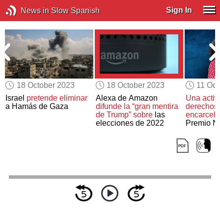
Sign In
News in Slow Spanish
18 October 2023
18 October 2023
11 Oct
Israel
pretende eliminar
Alexa de Amazon
Una activi
a Hamás de Gaza
difunde la “gran mentira
derechos
de Trump” sobre
las
encarcel
elecciones de 2022
Premio No