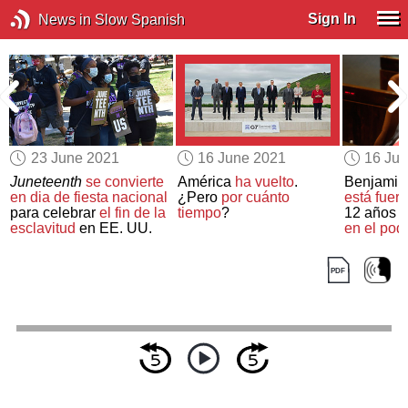
Sign In
News in Slow Spanish
23 June 2021
16 June 2021
16 Ju
Juneteenth
se convierte
América
ha vuelto
.
Benjamin
en dia de fiesta nacional
¿Pero
por cuánto
está fuera
para celebrar
el fin de la
tiempo
?
12 años i
esclavitud
en EE. UU.
en el pod