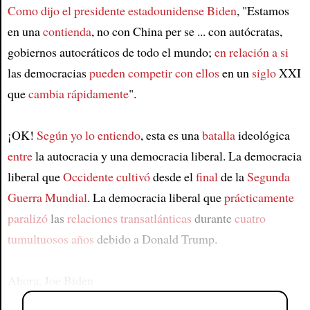
Como dijo el presidente estadounidense Biden
, "Estamos
en una
contienda
, no con China per se ... con autócratas,
gobiernos autocráticos de todo el mundo;
en relación a si
las democracias
pueden competir con ellos
en un
siglo
XXI
que
cambia rápidamente
".
¡OK!
Según yo lo entiendo
, esta es una
batalla
ideológica
entre
la autocracia y una democracia liberal. La democracia
liberal que
Occidente cultivó
desde el
final
de la
Segunda
Guerra Mundial
. La democracia liberal que
prácticamente
paralizó
las
relaciones transatlánticas
durante
cuatro
tumultuosos años
debido a Donald Trump.
Ahora, Joe Biden