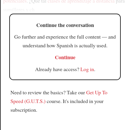
potenciales
. ¿Qué tal
clases de aprendizaje a distancia
para
sumilleres y ch
Continue the conversation
Go further and experience the full content — and
understand how Spanish is actually used.
Continue
Already have access?
Log in
.
Need to review the basics? Take our
Get Up To
Speed (G.U.T.S.)
course. It's included in your
subscription.