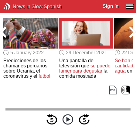
Sign In
News in Slow Spanish
5 January 2022
29 December 2021
22 De
a
Predicciones de los
Una pantalla de
Se han e
chamanes peruanos
televisión que
se puede
cantidade
sobre Ucrania, el
lamer para degustar
la
agua
en M
coronavirus y el
fútbol
comida mostrada