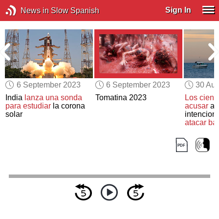
Sign In
News in Slow Spanish
6 September 2023
6 September 2023
30 Aug
o
India
lanza una sonda
Tomatina 2023
Los cientí
para estudiar
la corona
acusar
a l
solar
intencion
atacar ba
melodram