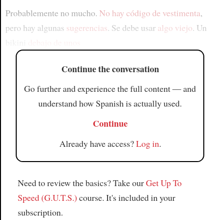
Probablemente no mucho.
No hay código de vestimenta
,
pero hay algunas
sugerencias
. Se debe usar
algo viejo
. Un
bikini
debajo de unos
Continue the conversation
Go further and experience the full content — and
understand how Spanish is actually used.
Continue
Already have access?
Log in
.
Need to review the basics? Take our
Get Up To
Speed (G.U.T.S.)
course. It's included in your
subscription.