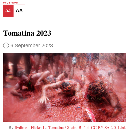
TEXT SIZE
aa
AA
Tomatina 2023
6 September 2023
By
flydime
-
Flickr
:
La Tomatina / Spain, Buñol
,
CC BY-SA 2.0
,
Link