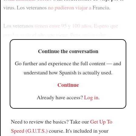
virus. Los veteranos
no pudieron viajar a
Francia.
Los veteranos
tienen entre 95 y 100 años
.
Espero que
puedan venir
el año que viene. Pero,
quién sabe
…
Continue the conversation
Go further and experience the full content — and
understand how Spanish is actually used.
Continue
Already have access?
Log in
.
Need to review the basics? Take our
Get Up To
Speed (G.U.T.S.)
course. It's included in your