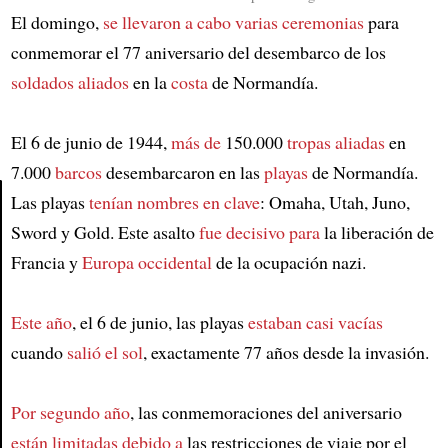
El domingo,
se llevaron a cabo varias ceremonias
para
conmemorar el 77 aniversario del desembarco de los
soldados aliados
en la
costa
de Normandía.
El 6 de junio de 1944,
más de
150.000
tropas aliadas
en
7.000
barcos
desembarcaron en las
playas
de Normandía.
Las playas
tenían nombres en clave
: Omaha, Utah, Juno,
Sword y Gold. Este asalto
fue decisivo para
la liberación de
Article
Francia y
Europa occidental
de la ocupación nazi.
Este año
, el 6 de junio, las playas
estaban casi vacías
cuando
salió el sol
, exactamente 77 años desde la invasión.
Por segundo año
, las conmemoraciones del aniversario
están limitadas debido a
las restricciones de viaje por el