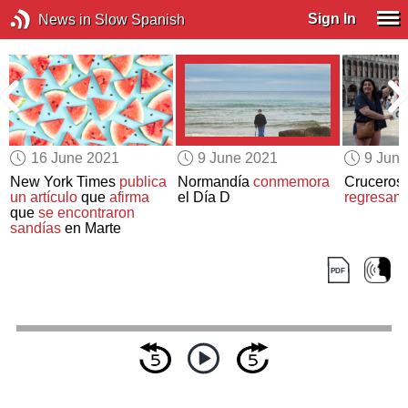
Sign In
News in Slow Spanish
16 June 2021
9 June 2021
9 Jun
New York Times
publica
Normandía
conmemora
Cruceros 
un artículo
que
afirma
el Día D
regresan 
que
se encontraron
sandías
en Marte