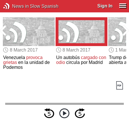
Sign In
News in Slow Spanish
8 March 2017
8 March 2017
1 Mar
Venezuela
provoca
Un autobús
cargado con
Trump dec
grietas
en la unidad de
odio
circula por Madrid
abierta a
Podemos