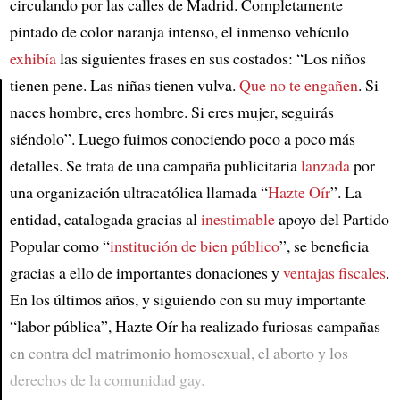
circulando por las calles de Madrid. Completamente
pintado de color naranja intenso, el inmenso vehículo
exhibía
las siguientes frases en sus costados: “Los niños
tienen pene. Las niñas tienen vulva.
Que no te engañen
. Si
naces hombre, eres hombre. Si eres mujer, seguirás
Article
siéndolo”. Luego fuimos conociendo poco a poco más
detalles. Se trata de una campaña publicitaria
lanzada
por
una organización ultracatólica llamada “
Hazte Oír
”. La
entidad, catalogada gracias al
inestimable
apoyo del Partido
Popular como “
institución de bien público
”, se beneficia
gracias a ello de importantes donaciones y
ventajas fiscales
.
En los últimos años, y siguiendo con su muy importante
“labor pública”, Hazte Oír ha realizado furiosas campañas
en contra del matrimonio homosexual, el aborto y los
derechos de la comunidad gay.