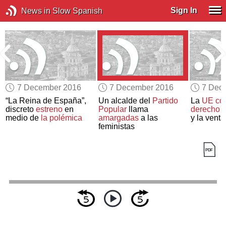
Sign In
News in Slow Spanish
7 December 2016
7 December 2016
7 Dec
o
“La Reina de España”,
Un alcalde del
Partido
La
UE
co
”
discreto
estreno
en
Popular
llama
derecho 
medio de
la polémica
amargadas
a las
y la venta
feministas