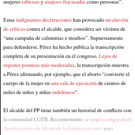
mujeres
rabiosas
y
mujeres fracasadas
como personas”.
Estas
indignantes declaraciones
han provocado
un aluvión
de críticas
contra el alcalde, que considera ser víctima de
“una campaña de calumnias e insultos”. Supuestamente
Article
para defenderse, Pérez ha hecho pública la transcripción
completa de su presentación en el congreso.
Lejos de
exponer posturas más moderadas
, la transcripción muestra
a Pérez afirmando, por ejemplo, que el aborto “convierte el
cuerpo de la mujer en
una sala de ejecución
de cientos de
miles de niños y niñas
indefensos
”.
El alcalde del PP tiene también un historial de conflicto con
la comunidad LGTB. Recientemente,
se negó a colgar en el
Ayuntamiento de Alcorcón la bandera arcoíris
para