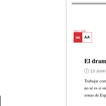
TEXT SIZE
aa
AA
El dra
13 June
Trabajar com
no sé es si 
zonas de Esp