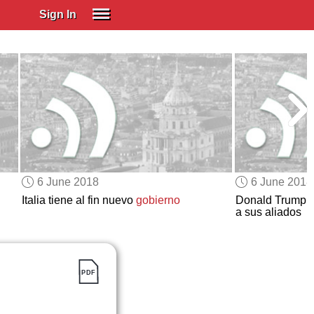
Sign In
SIGN IN
Spanish (Spain)
Spanish (Latino)
SUBSCRIBE
EDUCATIONAL LICENSES
GIFT CARDS
6 June 2018
6 June 2018
OTHER LANGUAGES
Italia tiene al fin nuevo
gobierno
Donald Trump de
a sus aliados
ABOUT US
ADJUST COLORS