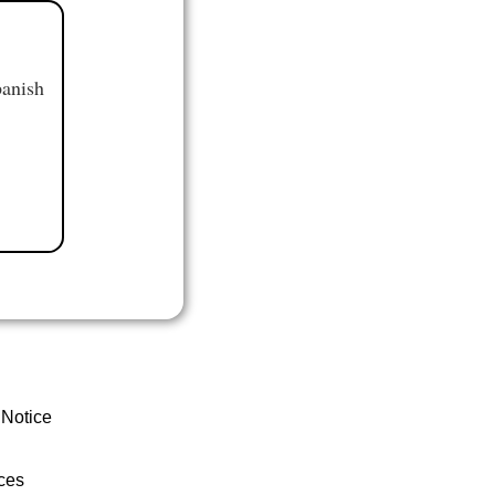
panish
 Notice
ces