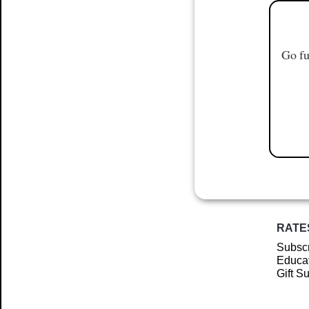
Go fu
RATE
Subscr
Educat
Gift S