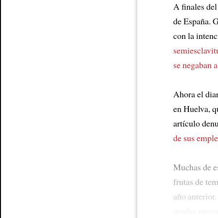
A finales de
Article
de España. G
con la inten
semiesclavit
se negaban a
Ahora el diar
en Huelva, 
artículo den
de sus empl
Muchas de es
frutas de te
año anterior
modus opera