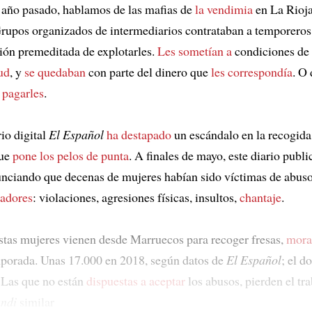
l año pasado, hablamos de las mafias de
la vendimia
en La Rioja,
rupos organizados de intermediarios contrataban a temporeros
ción premeditada de explotarles.
Les sometían a
condiciones de
ud
, y
se quedaban
con parte del dinero que
les correspondía
. O
 pagarles
.
io digital
El Español
ha destapado
un escándalo en la recogida 
que
pone los pelos de punta
. A finales de mayo, este diario publi
unciando que decenas de mujeres habían sido víctimas de abus
eadores
: violaciones, agresiones físicas, insultos,
chantaje
.
tas mujeres vienen desde Marruecos para recoger fresas,
mora
mporada. Unas 17.000 en 2018, según datos de
El Español
; el d
. Las que no están
dispuestas a aceptar
los abusos, pierden el tr
ndi
similar