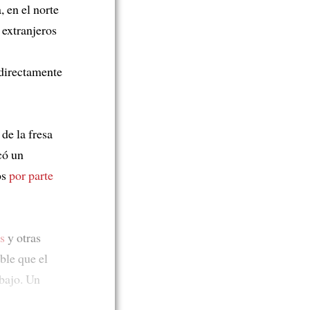
 en el norte
 extranjeros
 directamente
de la fresa
có un
os
por parte
s
y otras
oble que el
abajo. Un