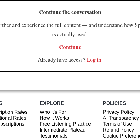
Continue the conversation
rther and experience the full content — and understand how S
is actually used.
Continue
Already have access?
Log in
.
S
EXPLORE
POLICIES
iption Rates
Who It's For
Privacy Policy
ional Rates
How It Works
AI Transparency
ubscriptions
Free Listening Practice
Terms of Use
Intermediate Plateau
Refund Policy
Testimonials
Cookie Preferen