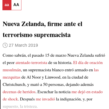
aa
AA
Nueva Zelanda, firme ante el
terrorismo supremacista
27 March 2019
Como sabrán, el pasado 15 de marzo Nueva Zelanda sufrió
el peor
atentado terrorista
de su historia.
El día de oración
musulmán
, un supremacista blanco entró armado en
las
mezquitas
de Al Noor y Linwood, en la ciudad de
Christchurch, y mató a 50 personas, dejando además
decenas de heridos
. Escuchar la noticia
me dejó en estado
Article
de shock
. Después
me invadió
la indignación, y, por
supuesto, la tristeza.