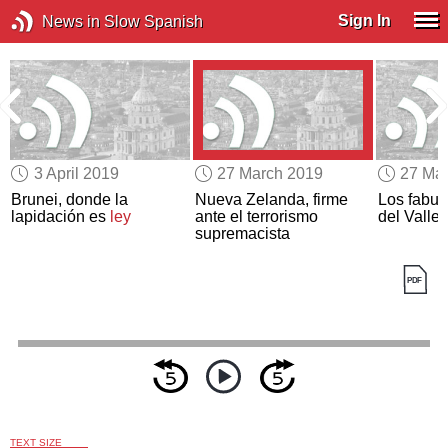
Sign In
News in Slow Spanish
3 April 2019
27 March 2019
27 Ma
Brunei, donde la
Nueva Zelanda, firme
Los fabu
lapidación es
ley
ante el terrorismo
del Valle 
supremacista
TEXT SIZE