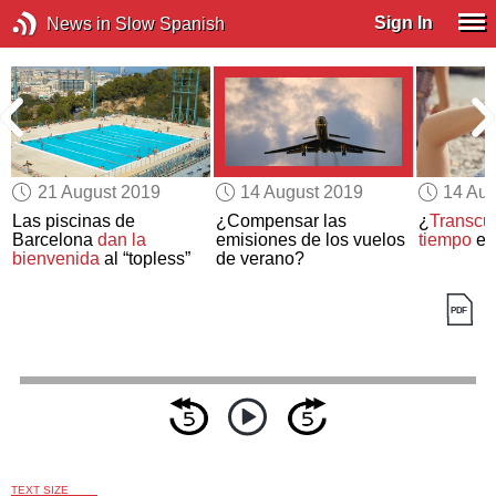
Sign In
News in Slow Spanish
21 August 2019
14 August 2019
14 Aug
Las piscinas de
¿Compensar las
¿
Transcur
Barcelona
dan la
emisiones de los vuelos
tiempo
en
bienvenida
al “topless”
de verano?
TEXT SIZE