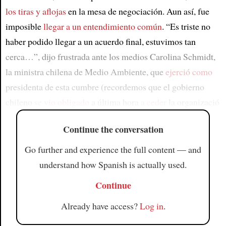
los tiras y aflojas
en la mesa de negociación. Aun así, fue
imposible
llegar a un entendimiento común
. “Es triste no
haber podido llegar a un acuerdo final, estuvimos tan
cerca…”, dijo frustrada ante los medios Carolina Schmidt,
la ministra chilena de Medio Ambiente, que
ejerció como
presidenta de esta cumbre (recordemos que el gobierno
chileno
se vio obligado
a última hora
a ceder
la organizació
Continue the conversation
Go further and experience the full content — and
understand how Spanish is actually used.
Continue
Already have access?
Log in
.