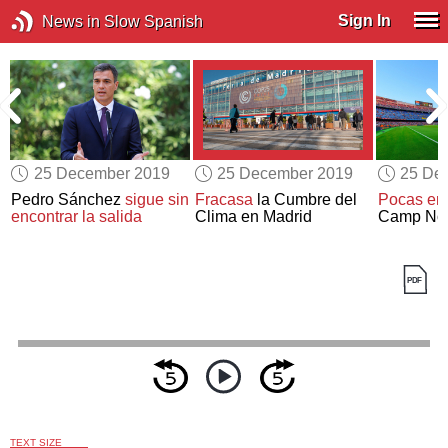
Sign In
News in Slow Spanish
25 December 2019
25 December 2019
25 De
Pedro Sánchez
sigue sin
Fracasa
la Cumbre del
Pocas em
encontrar la salida
Clima en Madrid
Camp No
TEXT SIZE