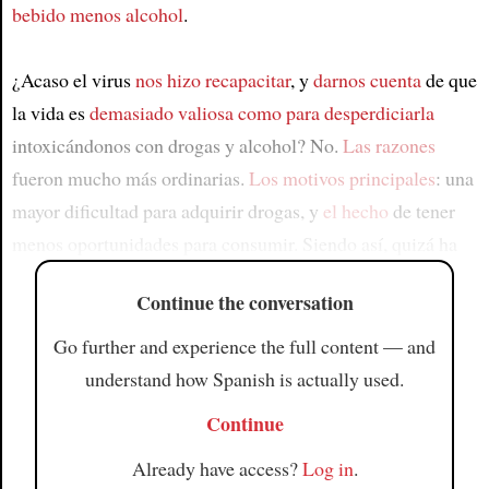
bebido menos alcohol
.
¿Acaso el virus
nos hizo recapacitar
, y
darnos cuenta
de que
la vida es
demasiado valiosa como para desperdiciarla
intoxicándonos con drogas y alcohol? No.
Las razones
fueron mucho más ordinarias.
Los motivos principales
: una
mayor dificultad para adquirir drogas, y
el hecho
de tener
menos oportunidades para consumir. Siendo así, quizá ha
Continue the conversation
Go further and experience the full content — and
understand how Spanish is actually used.
Continue
Already have access?
Log in
.