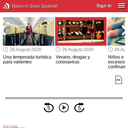
Sign In
News in Slow Spanish
26 August 2020
26 August 2020
26 Aug
e
Una temporada turística
Verano, drogas y
Niños e In
para valientes
coronavirus
excesos d
confinami
TEXT SIZE