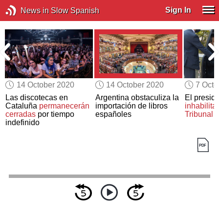
Sign In
News in Slow Spanish
14 October 2020
14 October 2020
7 Octo
n
Las discotecas en
Argentina obstaculiza la
El preside
Cataluña
permanecerán
importación de libros
inhabilita
cerradas
por tiempo
españoles
Tribunal
indefinido