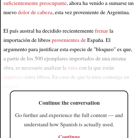
suficientemente preocupante
, ahora ha venido a sumarse un
nuevo
dolor de cabeza
, esta vez proveniente de Argentina.
El país austral ha decidido recientemente
frenar
la
importación de libros
provenientes de
España. El
argumento para justificar esta especie de "bloqueo" es que,
a partir de los 500 ejemplares importados de una misma
obra, es necesario analizar la
tinta
con la que están
impresos
estos libros. En caso de que la tinta contenga un
exceso
Continue the conversation
Go further and experience the full content — and
understand how Spanish is actually used.
Continue