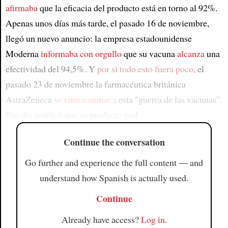
afirmaba
que la eficacia del producto está en torno al 92%.
Apenas unos días más tarde, el pasado 16 de noviembre,
llegó un nuevo anuncio: la empresa estadounidense
Moderna
informaba con orgullo
que su vacuna
alcanza
una
efectividad del 94,5%. Y
por si todo esto fuera poco
, el
pasado 23 de noviembre la farmacéutica británica
AstraZeneca
se vino a sumar a
esta "guerra de las vacunas".
Ese día notificó que su producto pod
Continue the conversation
Go further and experience the full content — and
understand how Spanish is actually used.
Continue
Already have access?
Log in
.