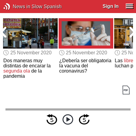
Sign In
News in Slow Spanish
25 November 2020
25 November 2020
25 No
Dos maneras muy
¿Debería ser obligatoria
Las
librer
distintas de encarar la
la vacuna del
luchan po
segunda ola
de la
coronavirus?
pandemia