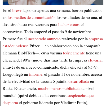
En el
breve
lapso de apenas una semana, fueron publicados
en
los medios de comunicación
los resultados de no una, ni
dos, sino hasta tres vacunas para
luchar contra
el
coronavirus. Todo empezó el pasado 9 de noviembre.
Primero fue el
inesperado anuncio
realizado por la
empresa
estadounidense
Pfizer —en colaboración con la compañía
alemana BioNTech—, cuya vacuna
teóricamente
tiene una
Article
eficacia del 90% (nueve días más tarde la empresa
elevaría
,
a través de un nuevo comunicado, dicha eficacia al 95%).
Luego llegó un
informe
, el pasado 11 de noviembre, acerca
de la efectividad de la vacuna Sputnik,
desarrollada
en
Rusia. Este anuncio,
mucho menos publicitado
a nivel
mundial (quizá debido a las continuas
suspicacias
que
despierta
el gobierno liderado por Vladimir Putin),