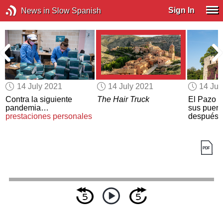
Sign In
News in Slow Spanish
14 July 2021
14 July 2021
14 Jul
Contra la siguiente
The Hair Truck
El Pazo d
pandemia…
sus puert
prestaciones personales
después