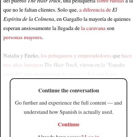
del pueblo
The Hair Truck
, una peluquería
sobre ruedas
a la
que no le faltan clientes. Solo que,
a diferencia de
El
Espíritu de la Colmena
, en Gargallo la mayoría de quienes
esperan ansiosamente la llegada de
la caravana
son
personas mayores
.
Natalia y Eneko,
los peluqueros y emprendedores
que
hace
tres años lanzaron
The Hair Truck
, vieron en la “España
vaciada” una oportunidad de
negocio
. Solo en la pro
Continue the conversation
Go further and experience the full content — and
understand how Spanish is actually used.
Continue
Already have access?
Log in
.