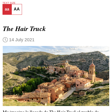
TEXT SIZE
aa
AA
The Hair Truck
14 July 2021
Me imagino la llegada de
The Hair Truck
al pueblo de