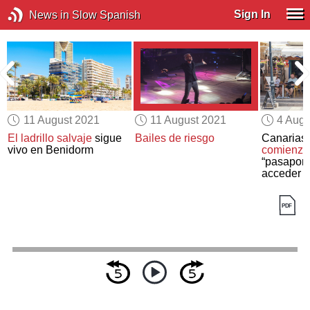
Sign In
News in Slow Spanish
11 August 2021
11 August 2021
4 Augu
El ladrillo salvaje
sigue
Bailes de riesgo
Canarias 
vivo en Benidorm
comienzan
“pasaport
acceder a
restauran