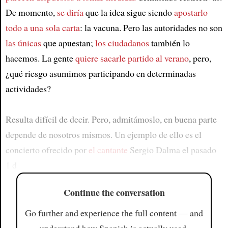
De momento,
se diría
que la idea sigue siendo
apostarlo
todo a una sola carta
: la vacuna. Pero las autoridades no son
las únicas
que apuestan;
los ciudadanos
también lo
hacemos. La gente
quiere sacarle partido al verano
, pero,
¿qué riesgo asumimos participando en determinadas
actividades?
Resulta difícil de decir. Pero, admitámoslo, en buena parte
depende de nosotros mismos. Un ejemplo de ello es el
concierto ofrecido por
el cantante
Sergio Dalma el pasado
1 d
Continue the conversation
Go further and experience the full content — and