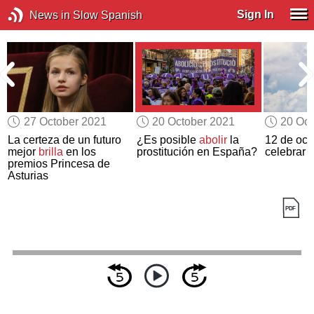
Sign In
News in Slow Spanish
27 October 2021
20 October 2021
20 Oct
La certeza de un futuro
¿Es posible
abolir
la
12 de oct
mejor
brilla
en los
prostitución en España?
celebrar
premios Princesa de
Asturias