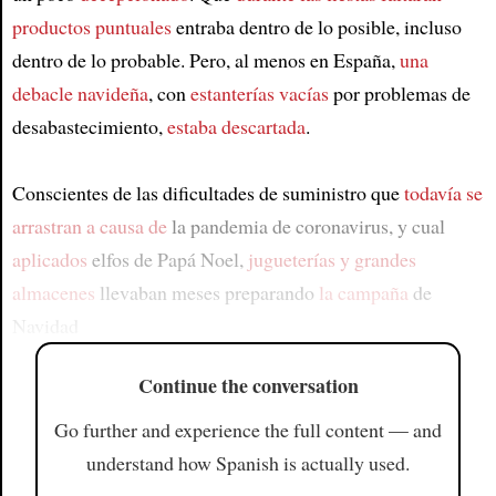
productos puntuales
entraba dentro de lo posible, incluso
dentro de lo probable. Pero, al menos en España,
una
debacle navideña
, con
estanterías vacías
por problemas de
desabastecimiento,
estaba descartada
.
Conscientes de las dificultades de suministro que
todavía se
arrastran a causa de
la pandemia de coronavirus, y cual
aplicados
elfos de Papá Noel,
jugueterías y grandes
almacenes
llevaban meses preparando
la campaña
de
Navidad
Continue the conversation
Go further and experience the full content — and
understand how Spanish is actually used.