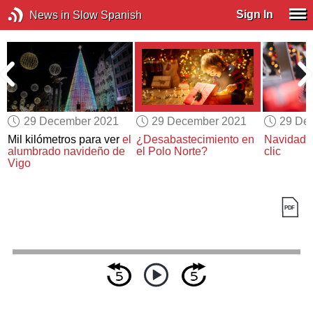
Sign In
News in Slow Spanish
29 December 2021
29 December 2021
29 De
Mil kilómetros para ver
el
¿Desabastecimiento en
Navidades
alumbrado navideño de
el Polo Norte?
clic
Vigo