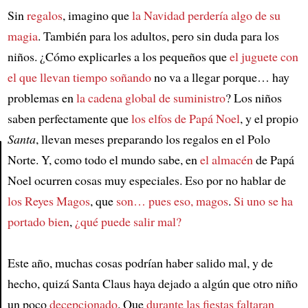
Sin
regalos
, imagino que
la Navidad perdería algo de su
magia
. También para los adultos, pero sin duda para los
niños. ¿Cómo explicarles a los pequeños que
el juguete con
el que llevan tiempo soñando
no va a llegar porque… hay
problemas en
la cadena global de suministro
? Los niños
saben perfectamente que
los elfos de Papá Noel
, y el propio
Santa
, llevan meses preparando los regalos en el Polo
Norte. Y, como todo el mundo sabe, en
el almacén
de Papá
Noel ocurren cosas muy especiales. Eso por no hablar de
Article
los Reyes Magos
, que
son… pues eso, magos
.
Si uno se ha
portado bien
,
¿qué puede salir mal?
Este año, muchas cosas podrían haber salido mal, y de
hecho, quizá Santa Claus haya dejado a algún que otro niño
un poco
decepcionado
. Que
durante las fiestas faltaran