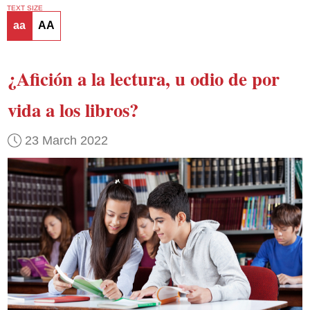
TEXT SIZE
aa
AA
¿Afición a la lectura, u odio de por
vida a los libros?
23 March 2022