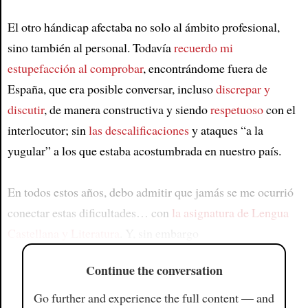
El otro hándicap afectaba no solo al ámbito profesional,
sino también al personal. Todavía
recuerdo mi
estupefacción al comprobar
, encontrándome fuera de
España, que era posible conversar, incluso
discrepar y
discutir
, de manera constructiva y siendo
respetuoso
con el
interlocutor; sin
las descalificaciones
y ataques “a la
yugular” a los que estaba acostumbrada en nuestro país.
En todos estos años, debo admitir que jamás se me ocurrió
conectar estas dificultades… con
la asignatura de Lengua
Castellana y Literatura
. Y, sin embargo
Continue the conversation
Go further and experience the full content — and