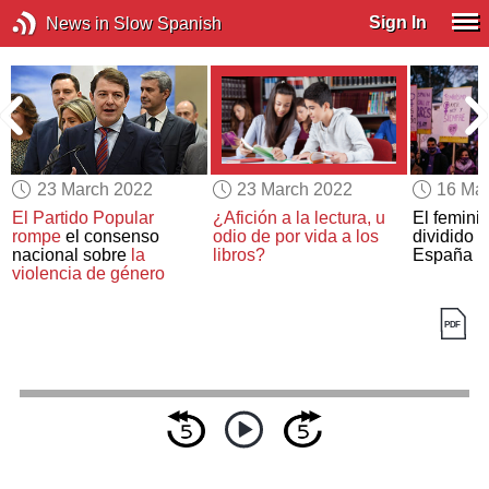
Sign In
News in Slow Spanish
23 March 2022
23 March 2022
16 Ma
El Partido Popular
¿Afición a la lectura, u
El femini
rompe
el consenso
odio de por vida a los
dividido 
nacional sobre
la
libros?
España
violencia de género