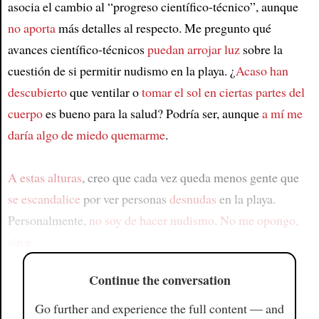
asocia el cambio al “progreso científico-técnico”, aunque
no aporta
más detalles al respecto. Me pregunto qué
avances científico-técnicos
puedan arrojar luz
sobre la
cuestión de si permitir nudismo en la playa. ¿
Acaso han
descubierto
que ventilar o
tomar el sol en ciertas partes del
cuerpo
es bueno para la salud? Podría ser, aunque
a mí me
daría algo de miedo quemarme
.
A estas alturas
, creo que cada vez queda menos gente que
se escandalice
por ver personas
desnudas
en la playa.
Personalmente,
no soy de hacer nudismo
.
No me opongo,
sin e
Continue the conversation
Go further and experience the full content — and