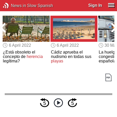
Sign In
News in Slow Spanish
6 April 2022
6 April 2022
30 Ma
¿Está obsoleto el
Cádiz aprueba el
La huelga
concepto de
herencia
nudismo en todas sus
congestio
legítima?
playas
española