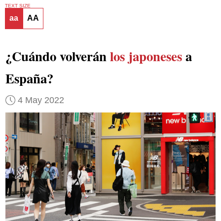
TEXT SIZE
aa
AA
¿Cuándo volverán
los japoneses
a
España?
4 May 2022