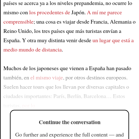
países se acerca ya a los niveles prepandemia, no ocurre lo
mismo con
los procedentes de
Japón.
A mí me parece
comprensible
; una cosa es viajar desde Francia, Alemania o
Reino Unido, los tres países que más turistas envían a
España. Y otra muy distinta venir desde
un lugar que está a
medio mundo de distancia
.
Muchos de los japoneses que vienen a España han pasado
también, en
el mismo viaje
, por otros destinos europeos.
Suelen hacer tours que los llevan por diversas capitales o
ciudades importantes: París, Berlín, Barcelona… Estos
turistas,
por lo
Continue the conversation
Go further and experience the full content — and