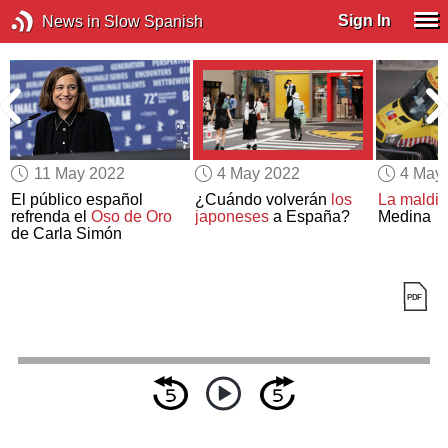
Sign In
News in Slow Spanish
11 May 2022
4 May 2022
4 May
El público español
¿Cuándo volverán
los
La maldic
refrenda el
Oso de Oro
japoneses
a España?
Medina
de Carla Simón