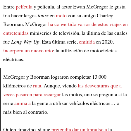
Entre
película
y película, al actor Ewan McGregor le gusta
ir a hacer largos
tours
en
moto
con su amigo Charley
Boorman. McGregor
ha convertido varios de estos viajes en
entretenidas
miniseries de televisión, la última de las cuales
fue
Long Way Up
. Esta última serie,
emitida
en 2020,
incorpora un nuevo reto
: la utilización de motocicletas
eléctricas.
McGregor y Boorman lograron completar 13.000
kilómetros de
ruta
. Aunque, viendo
las desventuras que a
Article
veces pasaron para recargar
las motos, uno se pregunta si la
serie
anima a
la gente a utilizar vehículos eléctricos… o
más bien al contrario.
Quien, imagino, sí que
pretendía dar un impulso a
la