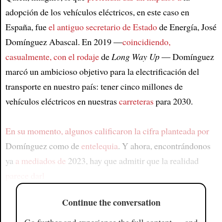
adopción de los vehículos eléctricos, en este caso en
España, fue
el antiguo secretario de Estado
de Energía, José
Domínguez Abascal. En 2019 —
coincidiendo,
casualmente, con el rodaje
de
Long Way Up
— Domínguez
marcó un ambicioso objetivo para la electrificación del
transporte en nuestro país: tener cinco millones de
vehículos eléctricos en nuestras
carreteras
para 2030.
En su momento, algunos calificaron la cifra planteada por
Domínguez como de
entelequia
. Y ahora, encontrándonos
ya
a mediados de
2023, hay que admitir que la realidad
parece darl
Continue the conversation