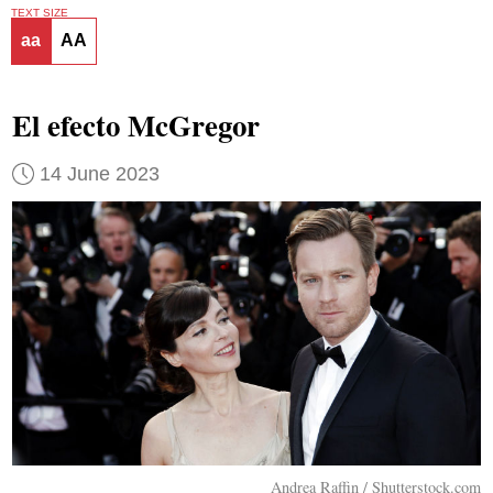
TEXT SIZE
aa
AA
El efecto McGregor
14 June 2023
Andrea Raffin / Shutterstock.com