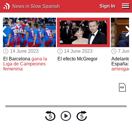
Sign In
News in Slow Spanish
14 June 2023
14 June 2023
7 Jun
El Barcelona
gana la
El efecto McGregor
Adelanto 
Liga de Campeones
España: 
femenina
arriesgad