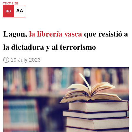
TEXT SIZE
aa
AA
Lagun,
la librería vasca
que resistió a
la dictadura y al terrorismo
19 July 2023