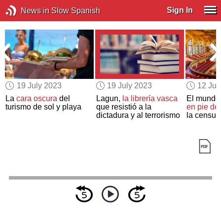
Sign In
News in Slow Spanish
19 July 2023
19 July 2023
12 Jul
La
cara oscura
del
Lagun,
la librería vasca
El mundo 
turismo de sol y playa
que resistió a la
en pie de
dictadura y al terrorismo
la censur