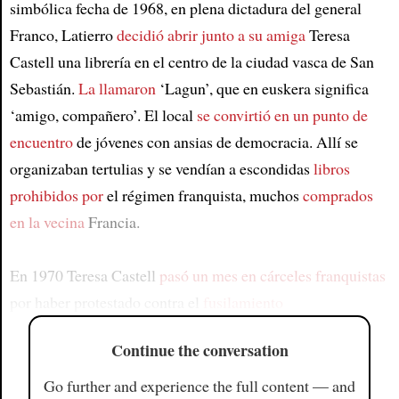
simbólica fecha de 1968, en plena dictadura del general
Franco, Latierro
decidió abrir junto a su amiga
Teresa
Castell una librería en el centro de la ciudad vasca de San
Sebastián.
La llamaron
‘Lagun’, que en euskera significa
‘amigo, compañero’. El local
se convirtió en un punto de
encuentro
de jóvenes con ansias de democracia. Allí se
organizaban tertulias y se vendían a escondidas
libros
prohibidos por
el régimen franquista, muchos
comprados
en la vecina
Francia.
En 1970 Teresa Castell
pasó un mes en cárceles franquistas
por haber protestado contra el
fusilamiento
Continue the conversation
Go further and experience the full content — and