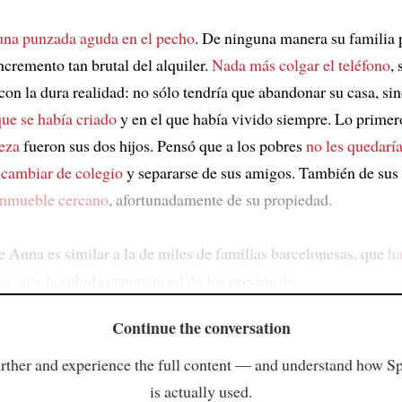
 una punzada aguda en el pecho
. De ninguna manera su familia 
ncremento tan brutal del alquiler.
Nada más colgar el teléfono
, 
con la dura realidad: no sólo tendría que abandonar su casa, s
que se había criado
y en el que había vivido siempre. Lo prime
beza
fueron sus dos hijos. Pensó que a los pobres
no les quedaría
cambiar de colegio
y separarse de sus amigos. También de sus
inmueble cercano
, afortunadamente de su propiedad.
de Anna es similar a la de miles de familias barcelonesas, que
ha
as ante
la subida exponencial de los precios de
Continue the conversation
rther and experience the full content — and understand how S
is actually used.