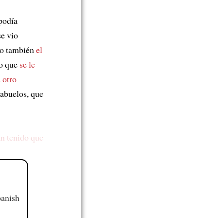
podía
se vio
ino también
el
ro que
se le
 otro
 abuelos, que
n tenido que
panish