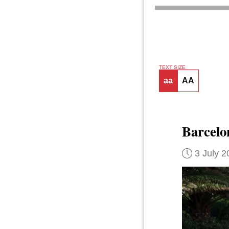
TEXT SIZE
aa
AA
Barcel
3 July 2