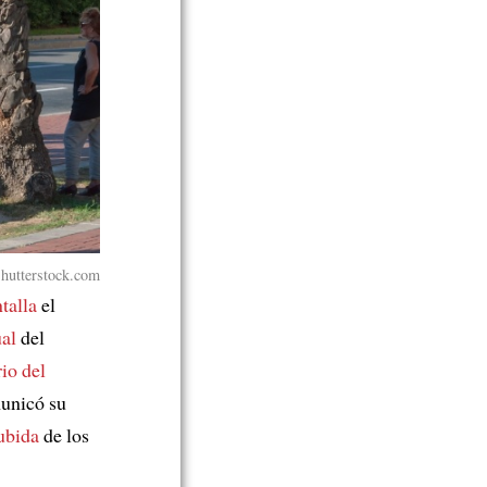
hutterstock.com
ntalla
el
ual
del
rio del
municó su
ubida
de los