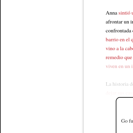
Anna
sintió
afrontar un i
confrontada 
barrio en el 
vino a la ca
remedio que 
viven en un 
La historia 
dejar sus cas
Go fu