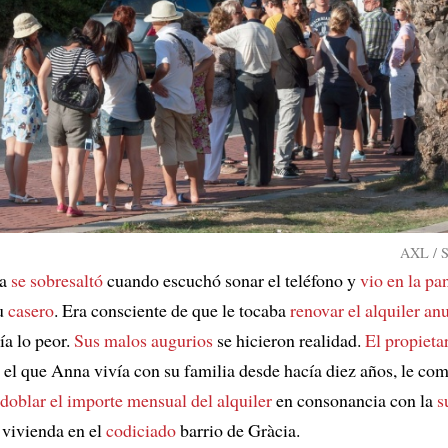
AXL / S
na
se sobresaltó
cuando escuchó sonar el teléfono y
vio en la pa
u
casero
. Era consciente de que le tocaba
renovar el alquiler an
a lo peor.
Sus malos augurios
se hicieron realidad.
El propieta
n el que Anna vivía con su familia desde hacía diez años, le co
doblar el importe mensual del alquiler
en consonancia con la
s
 vivienda en el
codiciado
barrio de Gràcia.