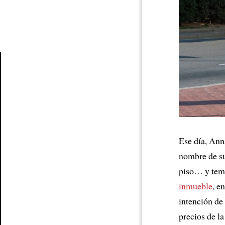
Article
Ese día, An
nombre de s
piso… y temí
inmueble
, e
intención de
precios de la