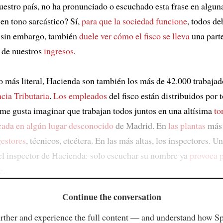
uestro país, no ha pronunciado o escuchado esta frase en algun
 en tono sarcástico? Sí,
para que la sociedad funcione
, todos d
 sin embargo, también
duele ver cómo el fisco se lleva
una part
 de nuestros
ingresos
.
o más literal, Hacienda son también los más de 42.000 trabajad
cia Tributaria
.
Los empleados
del fisco están distribuidos por 
me gusta imaginar que trabajan todos juntos en una altísima
to
cada en algún lugar desconocido
de Madrid. En
las plantas
más 
gestores
, técnicos, etcétera. En las más altas, los inspectores. U
del inspector de Hacienda: solo escuchar su nombre ya
provoca p
e
.
Continue the conversation
rther and experience the full content — and understand how S