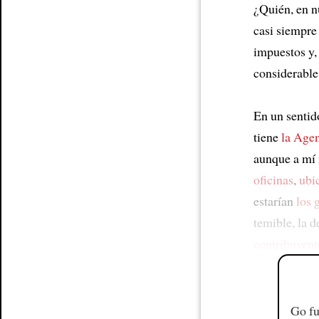
¿Quién, en n
casi siempre
impuestos y,
considerable
En un sentid
tiene
la Agen
aunque a mí 
oficinas
,
ubi
estarían
los 
temible, la 
contribuyent
Go fu