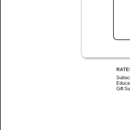
RATE
Subscr
Educat
Gift S