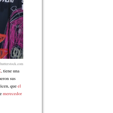
tterstock.com
X
, tiene una
ueron sus
dicen, que
el
ce
merecedor