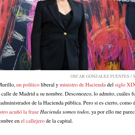
OSCAR GONZALEZ FUENTES / Shu
Murillo,
un político
liberal y
ministro de Hacienda
del
siglo XI
calle de Madrid a su nombre. Desconozco, lo admito, cuáles f
dministrador de la Hacienda pública. Pero si es cierto, como 
stro acuñó la frase
Hacienda somos todos
, ya por ello me pare
nombre en
el callejero
de la capital.