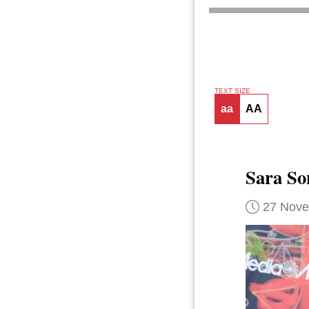
TEXT SIZE
aa
AA
Sara So
27 Nov