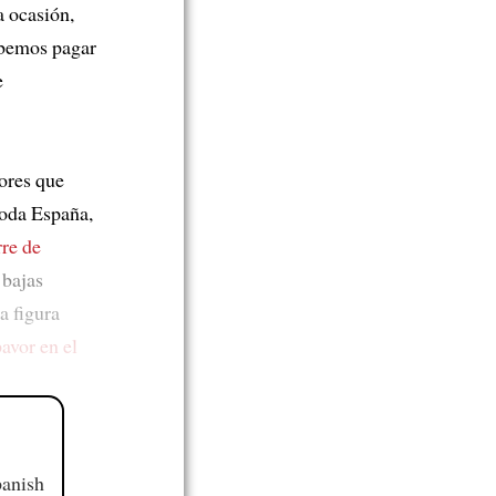
a ocasión,
ebemos pagar
e
ores que
toda España,
rre de
bajas
na figura
avor en el
panish