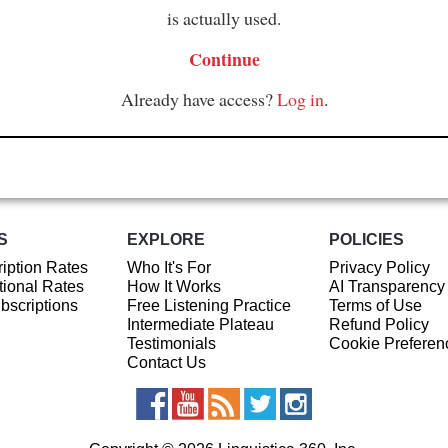
is actually used.
Continue
Already have access?
Log in
.
S
EXPLORE
POLICIES
iption Rates
Who It's For
Privacy Policy
ional Rates
How It Works
AI Transparency
ubscriptions
Free Listening Practice
Terms of Use
Intermediate Plateau
Refund Policy
Testimonials
Cookie Preferen
Contact Us