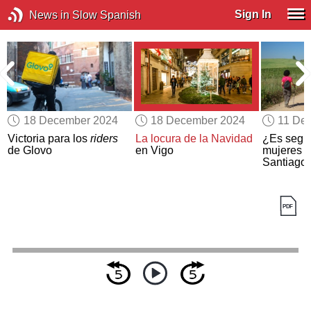
Sign In
News in Slow Spanish
18 December 2024
18 December 2024
11 De
Victoria para los
riders
La locura de la Navidad
¿Es segur
de Glovo
en Vigo
mujeres e
Santiago