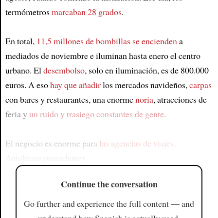
termómetros
marcaban 28 grados
.
En total,
11,5 millones de bombillas se encienden
a
mediados de noviembre e iluminan hasta enero el centro
urbano. El
desembolso
, solo en iluminación, es de 800.000
euros. A eso
hay que añadir
los mercados navideños,
carpas
con bares y restaurantes, una enorme
noria
, atracciones de
feria y
un ruido y trasiego constantes de gente
.
El negocio es enorme para
las agencias de viajes
.
Autobuses procedentes
Continue the conversation
Go further and experience the full content — and