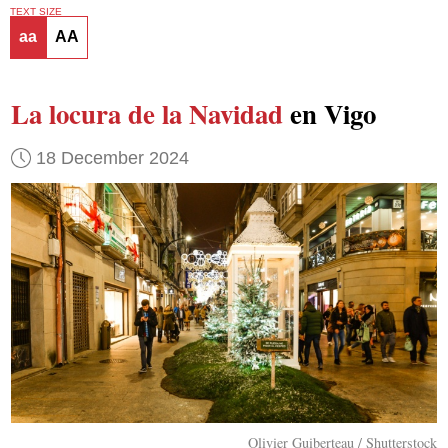
TEXT SIZE
aa
AA
La locura de la Navidad
en Vigo
18 December 2024
Olivier Guiberteau / Shutterstock