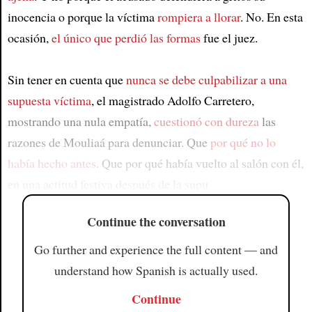
inocencia o porque la víctima
rompiera a llorar
. No. En esta
ocasión,
el único que perdió las formas
fue el juez.
Sin tener en cuenta que
nunca se debe culpabilizar a una
supuesta víctima
, el magistrado Adolfo Carretero,
mostrando una nula empatía,
cuestionó con dureza
las
razones de Mouliaá para denunciar. Que
por qué no lo
había hecho antes
. Que por qué había vuelto al salón con él,
en una actitud festiva después de la supu
Continue the conversation
Go further and experience the full content — and
understand how Spanish is actually used.
Continue