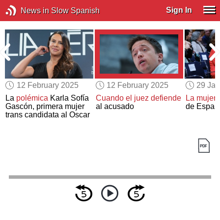
Sign In
News in Slow Spanish
12 February 2025
12 February 2025
29 Jan
La
polémica
Karla Sofía
Cuando el juez defiende
La mujer
Gascón, primera mujer
al acusado
de Españ
trans candidata al Oscar