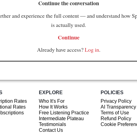
Continue the conversation
rther and experience the full content — and understand how S
is actually used.
Continue
Already have access?
Log in
.
S
EXPLORE
POLICIES
iption Rates
Who It's For
Privacy Policy
ional Rates
How It Works
AI Transparency
ubscriptions
Free Listening Practice
Terms of Use
Intermediate Plateau
Refund Policy
Testimonials
Cookie Preferen
Contact Us