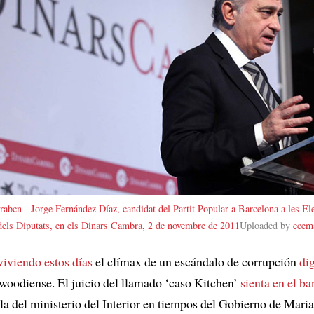
rabcn
-
Jorge Fernández Díaz, candidat del Partit Popular a Barcelona a les El
dels Diputats, en els Dinars Cambra, 2 de novembre de 2011
Uploaded by
ecem
viviendo estos días
el clímax de un escándalo de corrupción
di
lywoodiense. El juicio del llamado ‘caso Kitchen’
sienta en el ba
la del ministerio del Interior en tiempos del Gobierno de Mari