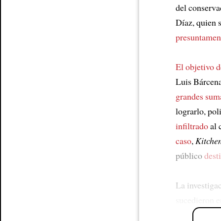
del conserva
Díaz, quien 
presuntamen
El objetivo d
Luis Bárcena
grandes suma
lograrlo, pol
infiltrado
al 
caso
,
Kitche
público
dest
La investiga
sucedieron 