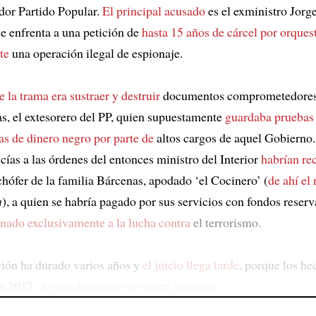
dor Partido Popular.
El principal acusado
es el exministro Jorg
se enfrenta a una petición de
hasta 15 años de cárcel por orques
te
una operación ilegal de espionaje.
e la trama era sustraer y destruir
documentos comprometedores 
s, el extesorero del PP, quien supuestamente
guardaba pruebas 
s de dinero negro por parte de
altos cargos de aquel Gobierno.
icías a las órdenes del entonces ministro del Interior
habrían re
chófer de la familia Bárcenas, apodado ‘el Cocinero’ (
de ahí el
n
), a quien se habría pagado por sus servicios con fondos reser
inado exclusivamente a la lucha contra
el terrorismo.
ción ha durado varios años y
el juicio llega tarde
, porque los he
en 2013.
A esas dilaciones se aferra la actua