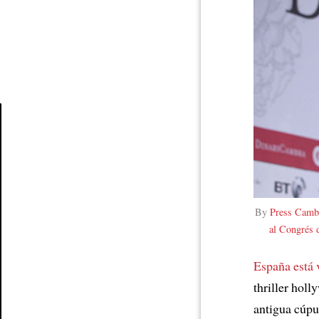
Article
By
Press Camb
al Congrés 
España está 
thriller hol
antigua cúpu