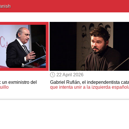
anish
22 April 2026
: un exministro del
Gabriel Rufián, el independentista cat
uillo
que intenta unir a la izquierda español