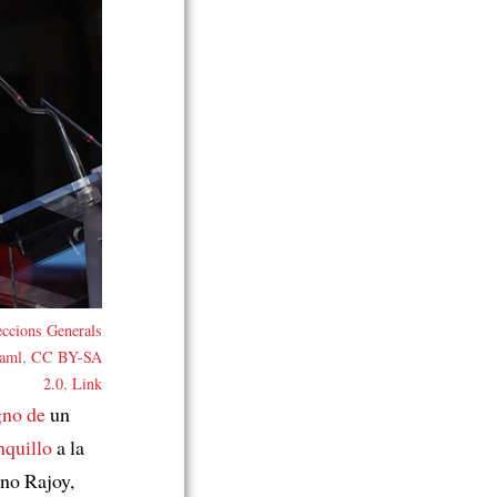
eccions Generals
aml
,
CC BY-SA
2.0
,
Link
gno de
un
nquillo
a la
ano Rajoy,