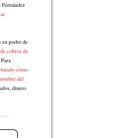
e Fernández
tar
en poder de
de cobros de
 Para
clutado como
 nombre del
vados, dinero
chos