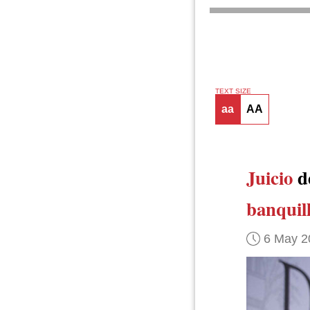
TEXT SIZE
aa
AA
Juicio
de
banquil
6 May 2