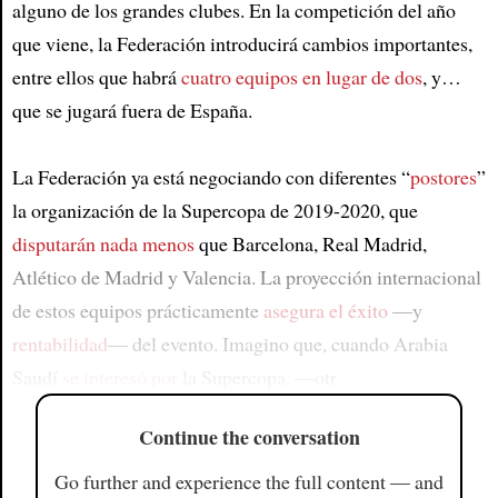
alguno de los grandes clubes. En la competición del año
que viene, la Federación introducirá cambios importantes,
entre ellos que habrá
cuatro equipos en lugar de dos
, y…
que se jugará fuera de España.
La Federación ya está negociando con diferentes “
postores
”
la organización de la Supercopa de 2019-2020, que
disputarán nada menos
que Barcelona, Real Madrid,
Atlético de Madrid y Valencia. La proyección internacional
de estos equipos prácticamente
asegura el éxito
—y
rentabilidad
— del evento. Imagino que, cuando Arabia
Saudí
se interesó por
la Supercopa, —otr
Continue the conversation
Go further and experience the full content — and