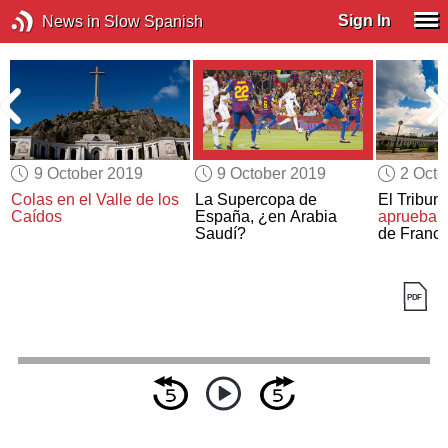
Sign In
News in Slow Spanish
9 October 2019
9 October 2019
2 Octo
e
Colas en el Valle de los
La Supercopa de
El Tribun
Caídos
España, ¿en Arabia
aprueba
l
Saudí?
de Franci