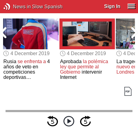
Sign In
News in Slow Spanish
4 December 2019
4 December 2019
4 Dec
n
Rusia
se enfrenta a
4
Aprobada
la polémica
La traged
N
años de veto en
ley que permite al
nuevo en 
competiciones
Gobierno
intervenir
Londres
deportivas
Internet
internacionales