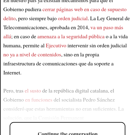
En nuestro país ya existían mecanismos para que el
Gobierno pudiera
cerrar páginas web en caso de supuesto
delito
, pero siempre bajo
orden judicial
. La Ley General de
Telecomunicaciones, aprobada en 2014,
va un paso más
allá
; en caso de
amenaza a la seguridad pública
o a la vida
humana, permite al
Ejecutivo
intervenir sin orden judicial
no ya a nivel de contenidos
, sino en la propia
infraestructura de comunicaciones que da soporte a
Internet.
Pero, tras
el susto
de la república digital catalana, el
Gobierno
en funciones
del socialista Pedro Sánchez
consideró que estas herramientas no eran suficientes. La
solución, que la Comisión Permanent
Continue the conversation