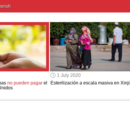
anish
1 July 2020
onas
no pueden pagar
el
Esterilización a escala masiva en Xinj
Unidos