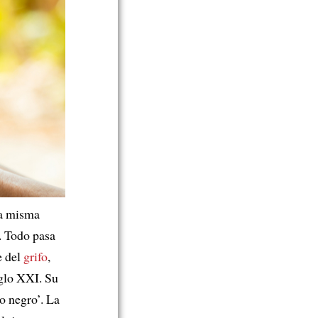
La misma
. Todo pasa
e del
grifo
,
iglo XXI. Su
ro negro’. La