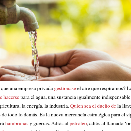
 que una empresa privada
gestionase
el aire que respiramos? 
e hacerse
para el agua, una sustancia igualmente indispensable
gricultura, la energía, la industria.
Quien sea el dueño de
la llav
o de todo lo demás. Es la nueva mercancía estratégica para el s
ará
hambrunas
y guerras. Adiós al
petróleo
, adiós al llamado ‘o