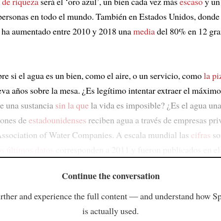
 de riqueza
será el ‘oro azul’, un bien cada vez más
escaso
y un 
personas en todo el mundo. También en Estados Unidos, donde 
ha aumentado entre 2010 y 2018 una
media
del 80% en 12 gr
re si el agua es un bien, como el aire, o un servicio, como
la pi
leva años sobre la mesa. ¿Es legítimo intentar extraer el máximo
e una sustancia
sin la que
la vida es imposible? ¿Es el agua un
lones de
estadounidenses
reciben agua a través de empresas pri
Association of Water Companies. A escala mundial las
cifras
so
s últimos datos
corresponden a 2011 y fueron publicados en el
Continue the conversation
rther and experience the full content — and understand how S
is actually used.