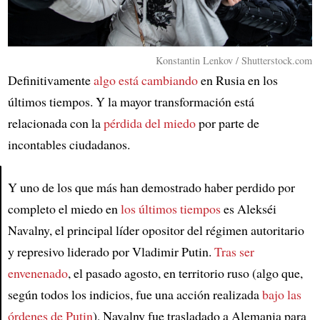
Konstantin Lenkov / Shutterstock.com
Definitivamente
algo está cambiando
en Rusia en los
últimos tiempos. Y la mayor transformación está
relacionada con la
pérdida del miedo
por parte de
incontables ciudadanos.
Y uno de los que más han demostrado haber perdido por
completo el miedo en
los últimos tiempos
es Alekséi
Article
Navalny, el principal líder opositor del régimen autoritario
y represivo liderado por Vladimir Putin.
Tras ser
envenenado
, el pasado agosto, en territorio ruso (algo que,
según todos los indicios, fue una acción realizada
bajo las
órdenes de Putin
), Navalny fue trasladado a Alemania para