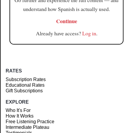
Go further and experience the full content — and
understand how Spanish is actually used.
Continue
Already have access?
Log in
.
RATES
Subscription Rates
Educational Rates
Gift Subscriptions
EXPLORE
Who It's For
How It Works
Free Listening Practice
Intermediate Plateau
Testimonials