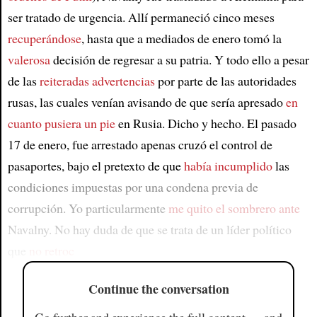
ser tratado de urgencia. Allí permaneció cinco meses
recuperándose
, hasta que a mediados de enero tomó la
valerosa
decisión de regresar a su patria. Y todo ello a pesar
de las
reiteradas advertencias
por parte de las autoridades
rusas, las cuales venían avisando de que sería apresado
en
cuanto pusiera un pie
en Rusia. Dicho y hecho. El pasado
17 de enero, fue arrestado apenas cruzó el control de
pasaportes, bajo el pretexto de que
había incumplido
las
condiciones impuestas por una condena previa de
corrupción. Yo particularmente
me quito el sombrero ante
Navalny. No hay duda de que se trata de un líder político
que
no retroc
Continue the conversation