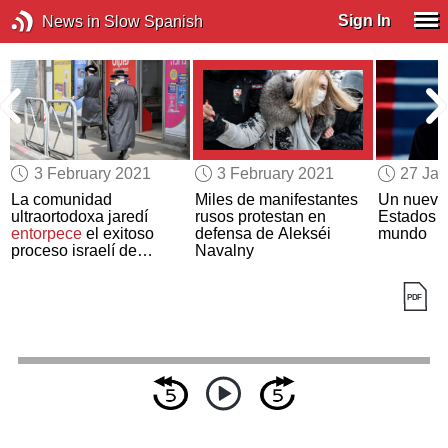
Sign In
News in Slow Spanish
3 February 2021
3 February 2021
27 Jan
o
La comunidad
Miles de manifestantes
Un nuevo 
ultraortodoxa jaredí
rusos protestan en
Estados U
entorpece
el exitoso
defensa de Alekséi
mundo
proceso israelí de
Navalny
vacunación