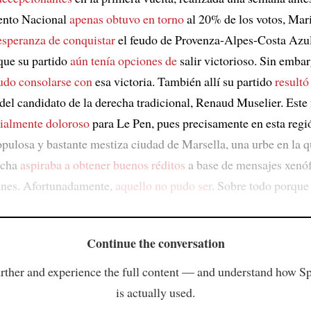
nto Nacional
apenas obtuvo en torno
al 20% de los votos, Mar
esperanza de conquistar
el feudo de Provenza-Alpes-Costa Azul
 que su partido
aún tenía opciones de
salir victorioso. Sin emba
pudo consolarse con
esa victoria. También allí su partido
resultó
 del candidato de la derecha tradicional, Renaud Muselier. Este
ialmente doloroso
para Le Pen, pues precisamente en esta reg
pulosa y bastante mestiza ciudad de Marsella, una urbe en la qu
echa
aspiraba a obtener buenos réditos
a base de mensajes xenó
nes. Afortunadamente,
aquello no pudo ser
. Sobre todo porque 
Continue the conversation
rther and experience the full content — and understand how S
is actually used.