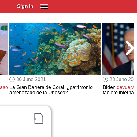
Sign In
SIGN IN
Spanish (Spain)
Spanish (Latino)
SUBSCRIBE
EDUCATIONAL LICENSES
GIFT CARDS
30 June 2021
23 June 202
OTHER LANGUAGES
paso
La Gran Barrera de Coral, ¿patrimonio
Biden
devuelve
amenazado de la Unesco?
tablero internac
ABOUT US
ADJUST COLORS