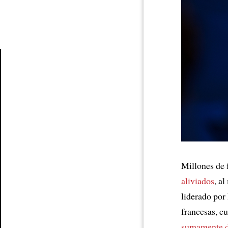
Article
Millones de 
aliviados
, a
liderado por
francesas, c
sumamente d