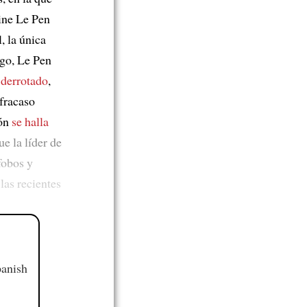
ine Le Pen
, la única
rgo, Le Pen
 derrotado
,
 fracaso
ión
se halla
e la líder de
fobos y
las recientes
panish