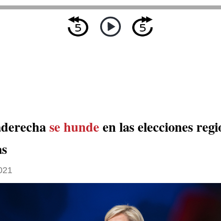
aderecha
se hunde
en las elecciones regi
as
021