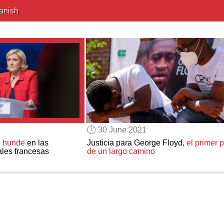
anish
30 June 2021
e hunde
en las
Justicia para George Floyd,
el primer 
ales francesas
de un largo camino