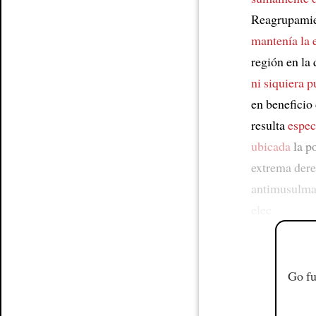
Reagrupamie
mantenía la 
región en la
ni siquiera 
en beneficio
resulta
espec
ubicada
la po
extrema der
antimusulma
elec
Go fu