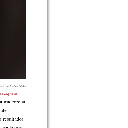
hutterstock.com
 respirar
 ultraderecha
nales
s resultados
, en la que