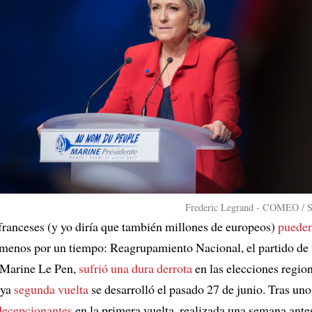
Frederic Legrand - COMEO / S
franceses (y yo diría que también millones de europeos)
pueden
l menos por un tiempo: Reagrupamiento Nacional, el partido de
 Marine Le Pen,
sufrió una dura derrota
en las elecciones regio
uya
segunda vuelta
se desarrolló el pasado 27 de junio. Tras uno
ecepcionantes
en la primera vuelta, realizada una semana antes