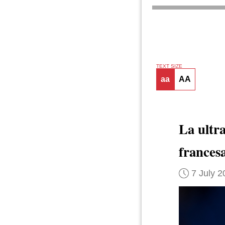
TEXT SIZE
aa
AA
La ultr
frances
7 July 2