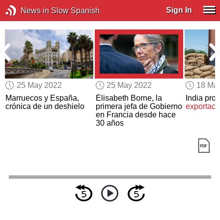
Sign In
News in Slow Spanish
25 May 2022
25 May 2022
18 Ma
Marruecos y España,
Élisabeth Borne, la
India pro
a
crónica de un deshielo
primera jefa de Gobierno
exportació
en Francia desde hace
30 años