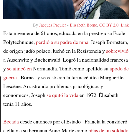
By
Jacques Paquier
-
Elisabeth Borne
,
CC BY 2.0
,
Link
Esta ingeniera de 61 años, educada en la prestigiosa École
Polytechnique,
perdió a su padre de niña
. Joseph Bornstein,
de origen judío polaco, luchó en la Resistencia y
sobrevivió
a Auschwitz y Buchenwald. Logró la nacionalidad francesa
y
se afincó en
Normandía. Tomó como apellido su
apodo de
guerra
–Borne– y se casó con la farmacéutica Marguerite
Lescène. Arrastrando problemas psicológicos y
Article
económicos, Joseph
se quitó la vida
en 1972. Élisabeth
tenía 11 años.
Becada
desde entonces por el Estado –Francia la consideró
a ella y a su hermana Anne-Marie como
hijas de un soldado