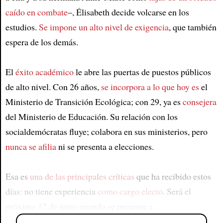
caído en combate
–, Élisabeth decide volcarse en los
estudios.
Se impone un alto nivel de exigencia
, que también
espera de los demás.
El
éxito académico
le abre las puertas de puestos públicos
de alto nivel. Con 26 años,
se incorpora a lo que hoy es
el
Ministerio de Transición Ecológica; con 29, ya es
consejera
del Ministerio de Educación. Su relación con los
socialdemócratas fluye; colabora en sus ministerios, pero
nunca se afilia
ni se presenta a elecciones.
Esa es
una de las principales críticas
que ha recibido estos
días: no tiene experiencia
como cargo electo
. Será el
próximo 12 de junio cuando se presente a