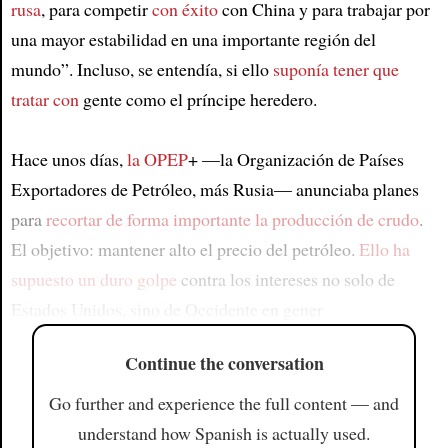
rusa
, para competir
con éxito
con China y para trabajar por
una mayor estabilidad en una importante región del
mundo”. Incluso, se entendía, si ello
suponía tener que
tratar con
gente como el príncipe heredero.
Hace unos días,
la OPEP
+ —la Organización de Países
Exportadores de Petróleo, más Rusia— anunciaba planes
para
recortar de forma importante la producción de crudo
.
El objetivo: mantener alto el precio del petróleo.
Ello ha
supuesto un duro golpe
contra los intereses no solo de
Estados Unidos, sino de Occidente en gener
Continue the conversation
Go further and experience the full content — and
understand how Spanish is actually used.