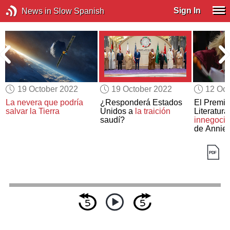
Sign In
News in Slow Spanish
19 October 2022
19 October 2022
12 Oct
La nevera que podría
¿Responderá Estados
El Premio
salvar la Tierra
Unidos a
la traición
Literatur
saudí?
innegocia
de Annie