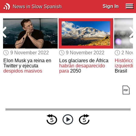
Sign In
News in Slow Spanish
9 November 2022
9 November 2022
2 Nov
Elon Musk ya reina en
Los glaciares de África
Histórico 
a
Twitter y ejecuta
habrán desaparecido
izquierdis
despidos masivos
para
2050
Brasil