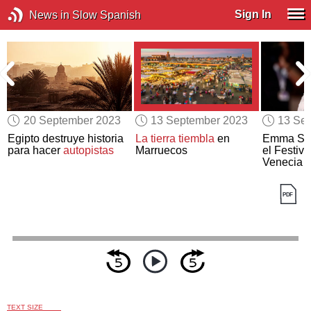
Sign In
News in Slow Spanish
20 September 2023
13 September 2023
13 Se
Egipto destruye historia
La tierra tiembla
en
Emma Ston
para hacer
autopistas
Marruecos
el Festiv
Venecia
TEXT SIZE