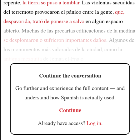
repente,
la tierra se puso a temblar
. Las violentas sacudidas
del terremoto provocaron el pánico entre la gente,
que,
despavorida, trató de ponerse a salvo
en algún espacio
abierto. Muchas de las precarias edificaciones de la medina
se desplomaron o sufrieron importantes daños
. Algunos de
los monumentos más valorados de la ciudad, como la
antigua mezquita
de Jemaa el-Fna o
Continue the conversation
Go further and experience the full content — and
understand how Spanish is actually used.
Continue
Already have access?
Log in
.