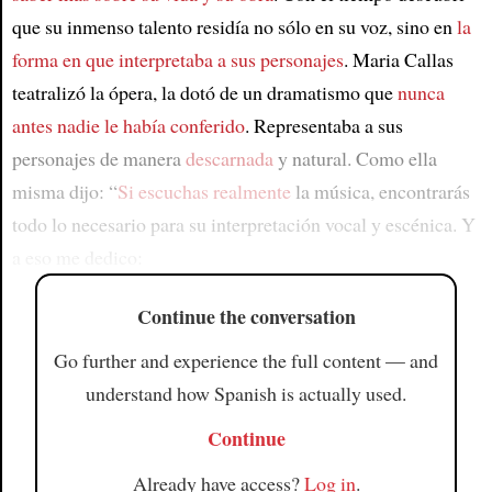
que su inmenso talento residía no sólo en su voz, sino en
la
forma en que interpretaba a sus personajes
. Maria Callas
teatralizó la ópera, la dotó de un dramatismo que
nunca
antes nadie le había conferido
. Representaba a sus
personajes de manera
descarnada
y natural. Como ella
misma dijo: “
Si escuchas realmente
la música, encontrarás
todo lo necesario para su interpretación vocal y escénica. Y
a eso me dedico:
Continue the conversation
Go further and experience the full content — and
understand how Spanish is actually used.
Continue
Already have access?
Log in
.