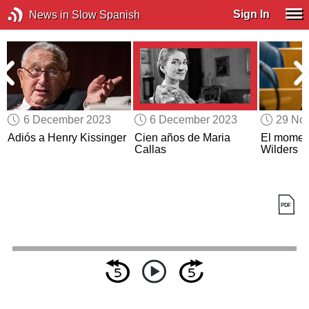
Sign In
News in Slow Spanish
6 December 2023
6 December 2023
29 No
Adiós a Henry Kissinger
Cien años de Maria
El momen
Callas
Wilders