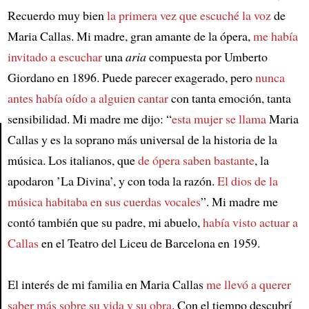
Recuerdo muy bien
la primera vez que escuché la voz
de
Maria Callas. Mi madre, gran amante de la ópera,
me había
invitado a escuchar
una
aria
compuesta por Umberto
Giordano en 1896. Puede parecer exagerado, pero
nunca
antes había oído a alguien cantar
con tanta emoción, tanta
sensibilidad. Mi madre me dijo: “
esta mujer se llama
Maria
Callas y es la soprano más universal de la historia de la
música. Los italianos, que
de ópera saben bastante
, la
Article
apodaron ’La Divina’, y con toda la razón.
El dios de la
música habitaba en sus cuerdas vocales
”. Mi madre me
contó también que su padre, mi abuelo,
había visto actuar a
Callas
en el Teatro del Liceu de Barcelona en 1959.
El interés de mi familia en Maria Callas
me llevó a querer
saber más sobre su vida y su obra
. Con el tiempo descubrí