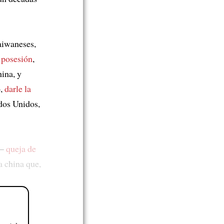
taiwaneses,
 posesión
,
ina, y
o,
darle la
ados Unidos,
e—
queja de
ta china que,