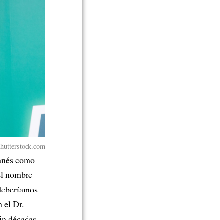
hutterstock.com
wanés como
l nombre
 deberíamos
 el Dr.
ún décadas