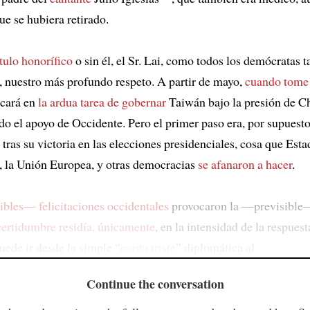
ue se hubiera retirado.
ítulo honorífico
o sin él, el Sr. Lai, como todos los demócratas 
, nuestro más profundo respeto. A partir de mayo,
cuando tome
rcará en
la ardua tarea de gobernar
Taiwán bajo la presión de Ch
odo el apoyo de Occidente. Pero el primer paso era, por supuest
tras su victoria en las elecciones presidenciales, cosa que Est
 la Unión Europea, y otras democracias
se afanaron a hacer
.
bles— felicitaciones occidentales
provocaron la —previsibl
certidumbre residía, únicamente
, en la intensidad de la respues
uede ir desde la simple “
carita triste
” diplomática al
Continue the conversation