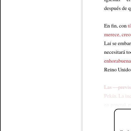
después de q
En fin, con
t
merece, creo
Lai se emba
necesitará t
enhorabuena
Reino Unido,
Las —previsi
Pekín
.
La in
en general, p