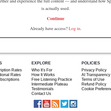
rther and experience the full content — and understand how S
is actually used.
Continue
Already have access?
Log in
.
S
EXPLORE
POLICIES
iption Rates
Who It's For
Privacy Policy
ional Rates
How It Works
AI Transparency
ubscriptions
Free Listening Practice
Terms of Use
Intermediate Plateau
Refund Policy
Testimonials
Cookie Preferen
Contact Us