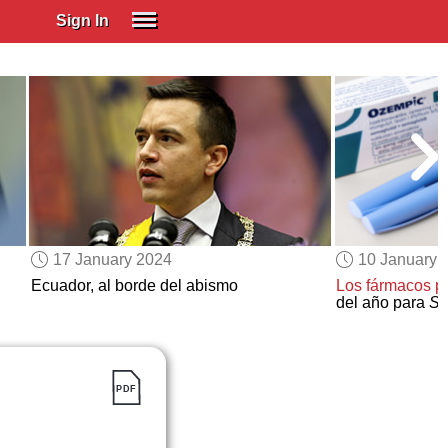
Sign In
SIGN IN
Spanish (Spain)
Spanish (Latino)
SUBSCRIBE
EDUCATIONAL LICENSES
GIFT CARDS
17 January 2024
10 January 
OTHER LANGUAGES
Ecuador, al borde del abismo
Los fármacos p
del año para
Sc
ABOUT US
ADJUST COLORS