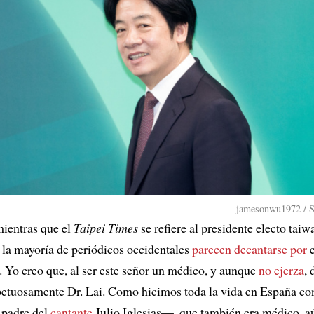
jamesonwu1972 / S
mientras que el
Taipei Times
se refiere al presidente electo tai
 la mayoría de periódicos occidentales
parecen decantarse por
e
. Yo creo que, al ser este señor un médico, y aunque
no ejerza
,
petuosamente Dr. Lai. Como hicimos toda la vida en España con
 padre del
cantante
Julio Iglesias—, que también era médico, a