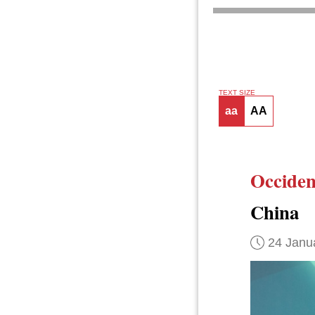
TEXT SIZE
aa
AA
Occident
China
24 Janu