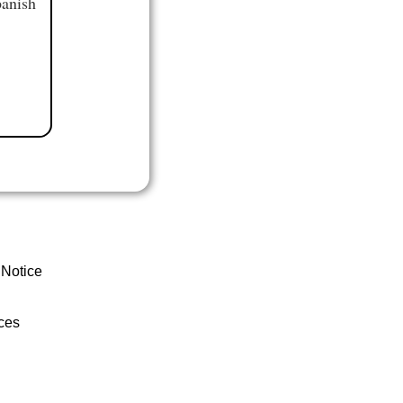
panish
 Notice
ces