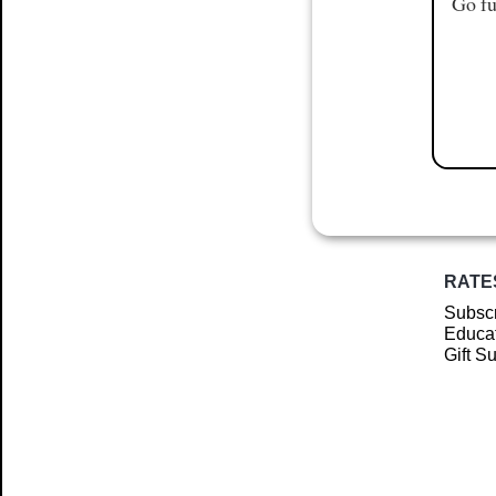
Go fu
RATE
Subscr
Educat
Gift S