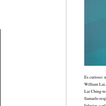
Article
Es curioso: 
William Lai,
Lai Ching-te
llamarlo res
Iglesias —el